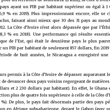
pays ayant un PIB par habitant supérieur ou égal à 1 
,9 % en 2019). Plus impressionnant encore, elle se c
clus, faisant ainsi mieux que 30 des 31 pays au mond
012. La Côte d’Ivoire n’est alors dépassée que par l’Ét
,3 % en 2018). Une performance qui résulte essentie
que de l’Est, qui était le deuxième pays le plus pauv
un PIB par habitant de seulement 857 dollars, fin 2019 (
période de huit années, le Nicaragua a enregistré une
rs permis à la Côte d’Ivoire de dépasser auparavant le
oit de devancer deux pays voisins regorgeant de matière
lars et 2 230 dollars par habitant). En effet, le Ghan
tion plus de quatre fois supérieure à celle de la Côte d’I
 %). De plus, le pays fait désormais partie des pays pé
tion en Afrique subsaharienne, devant le Gabon (avec 