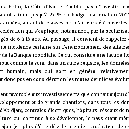
. Enfin, la Côte d’Ivoire n‘oublie pas d’investir ma
aient atteint jusqu’à 27 % du budget national en 2017
s années, autant de classes ont d’ailleurs été ouvertes
élération qui s’explique, notamment, par la scolarisat
gés de 6 à 16 ans. Au passage, il convient de rappeler q
ne incidence certaine sur l’environnement des affaire
s
de la Banque mondiale. Ce qui constitue une lacune for
(tout comme le sont, dans un autre registre, les donnée
nt humain, mais qui sont en général relativeme
t donc pas en considération les toutes dernières évolut
nt favorable aux investissements que connait aujourd’
veloppement et de grands chantiers, dans tous les dom
’Abidjan), centrales électriques, hôpitaux, réseaux de
iculture qui continue à se développer, le pays étant 
ajou (en plus d’être déjà le premier producteur de ca