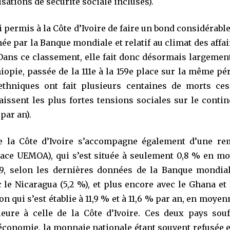
isations de sécurité sociale incluses).
 permis à la Côte d’Ivoire de faire un bond considérabl
ée par la Banque mondiale et relatif au climat des affai
 Dans ce classement, elle fait donc désormais largement
hiopie, passée de la 111e à la 159e place sur la même p
rethniques ont fait plusieurs centaines de morts ce
aissent les plus fortes tensions sociales sur le contine
par an).
 la Côte d’Ivoire s’accompagne également d’une rem
ace UEMOA), qui s’est située à seulement 0,8 % en mo
19, selon les dernières données de la Banque mondial
 Nicaragua (5,2 %), et plus encore avec le Ghana et 
n qui s’est établie à 11,9 % et à 11,6 % par an, en moye
eure à celle de la Côte d’Ivoire. Ces deux pays souf
économie, la monnaie nationale étant souvent refusée et