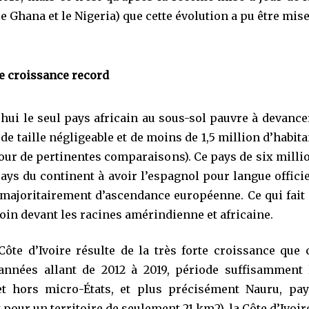
le Ghana et le Nigeria) que cette évolution a pu être mis
e croissance record
d’hui le seul pays africain au sous-sol pauvre à devanc
de taille négligeable et de moins de 1,5 million d’habit
our de pertinentes comparaisons). Ce pays de six millio
pays du continent à avoir l’espagnol pour langue offici
majoritairement d’ascendance européenne. Ce qui fait d
loin devant les racines amérindienne et africaine.
ôte d’Ivoire résulte de la très forte croissance que
années allant de 2012 à 2019, période suffisamment
et hors micro-États, et plus précisément Nauru, pay
 pour un territoire de seulement 21 km2), la Côte d’Ivoire